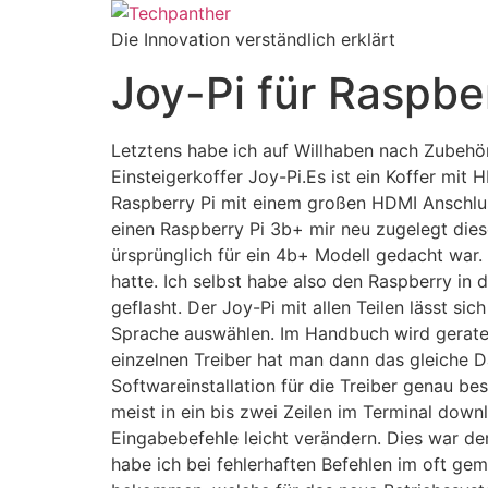
Zum
Inhalt
Die Innovation verständlich erklärt
springen
Joy-Pi für Raspbe
Letztens habe ich auf Willhaben nach Zubehö
Einsteigerkoffer Joy-Pi.Es ist ein Koffer mit
Raspberry Pi mit einem großen HDMI Anschluss
einen Raspberry Pi 3b+ mir neu zugelegt dies
ürsprünglich für ein 4b+ Modell gedacht war
hatte. Ich selbst habe also den Raspberry in
geflasht. Der Joy-Pi mit allen Teilen lässt 
Sprache auswählen. Im Handbuch wird geraten
einzelnen Treiber hat man dann das gleiche D
Softwareinstallation für die Treiber genau be
meist in ein bis zwei Zeilen im Terminal down
Eingabebefehle leicht verändern. Dies war der
habe ich bei fehlerhaften Befehlen im oft g