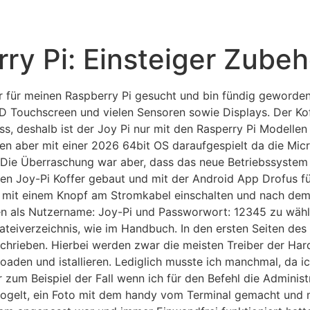
rry Pi: Einsteiger Zubeh
r für meinen Raspberry Pi gesucht und bin fündig geworden
 HD Touchscreen und vielen Sensoren sowie Displays. Der Koff
, deshalb ist der Joy Pi nur mit den Rasperry Pi Modellen
en aber mit einer 2026 64bit OS daraufgespielt da die Mic
. Die Überraschung war aber, dass das neue Betriebssystem
 den Joy-Pi Koffer gebaut und mit der Android App Drofus 
sich mit einem Knopf am Stromkabel einschalten und nach de
 als Nutzername: Joy-Pi und Passworwort: 12345 zu wählen 
ateiverzeichnis, wie im Handbuch. In den ersten Seiten de
schrieben. Hierbei werden zwar die meisten Treiber der Hardw
loaden und istallieren. Lediglich musste ich manchmal, da i
 zum Beispiel der Fall wenn ich für den Befehl die Adminis
emogelt, ein Foto mit dem handy vom Terminal gemacht und 