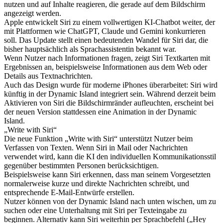
nutzen und auf Inhalte reagieren, die gerade auf dem Bildschirm
angezeigt werden.
Apple entwickelt Siri zu einem vollwertigen KI-Chatbot weiter, der
mit Plattformen wie ChatGPT, Claude und Gemini konkurrieren
soll. Das Update stellt einen bedeutenden Wandel für Siri dar, die
bisher hauptsächlich als Sprachassistentin bekannt war.
Wenn Nutzer nach Informationen fragen, zeigt Siri Textkarten mit
Ergebnissen an, beispielsweise Informationen aus dem Web oder
Details aus Textnachrichten.
Auch das Design wurde für moderne iPhones überarbeitet: Siri wird
künftig in der Dynamic Island integriert sein. Während derzeit beim
Aktivieren von Siri die Bildschirmränder aufleuchten, erscheint bei
der neuen Version stattdessen eine Animation in der Dynamic
Island.
„Write with Siri“
Die neue Funktion „Write with Siri“ unterstützt Nutzer beim
Verfassen von Texten. Wenn Siri in Mail oder Nachrichten
verwendet wird, kann die KI den individuellen Kommunikationsstil
gegenüber bestimmten Personen berücksichtigen.
Beispielsweise kann Siri erkennen, dass man seinem Vorgesetzten
normalerweise kurze und direkte Nachrichten schreibt, und
entsprechende E-Mail-Entwürfe erstellen.
Nutzer können von der Dynamic Island nach unten wischen, um zu
suchen oder eine Unterhaltung mit Siri per Texteingabe zu
beginnen. Alternativ kann Siri weiterhin per Sprachbefehl („Hey